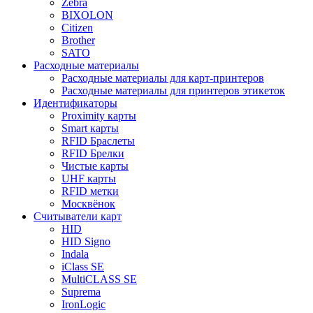
Zebra
BIXOLON
Citizen
Brother
SATO
Расходные материалы
Расходные материалы для карт-принтеров
Расходные материалы для принтеров этикеток
Идентификаторы
Proximity карты
Smart карты
RFID Браслеты
RFID Брелки
Чистые карты
UHF карты
RFID метки
Москвёнок
Считыватели карт
HID
HID Signo
Indala
iClass SE
MultiCLASS SE
Suprema
IronLogic