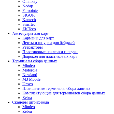
Omnikey
Nedap
Farpointe
SIGUR
Kantech
Smartec
ZKTeco
Аксессуары для карт
Карманы для карт
Ленты и шнурки для бейджей
Ретракторы
Пластиковые наклейки и паучи
Дырокол для пластиковых карт
Терминалы сбора данных
Mindeo
Motorola
Newland
M3 Mobile
Urovo
Планшетные терминалы сбора данных
Комплектующие для терминалов сбора данных
Zebra
Сканеры штрих-кода
Mindeo
Zebra