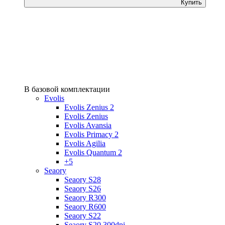
Купить
В базовой комплектации
Evolis
Evolis Zenius 2
Evolis Zenius
Evolis Avansia
Evolis Primacy 2
Evolis Agilia
Evolis Quantum 2
+5
Seaory
Seaory S28
Seaory S26
Seaory R300
Seaory R600
Seaory S22
Seaory S20 300dpi