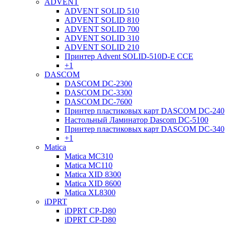
ADVENT
ADVENT SOLID 510
ADVENT SOLID 810
ADVENT SOLID 700
ADVENT SOLID 310
ADVENT SOLID 210
Принтер Advent SOLID-510D-E CCE
+1
DASCOM
DASCOM DC-2300
DASCOM DC-3300
DASCOM DC-7600
Принтер пластиковых карт DASCOM DC-240
Настольный Ламинатор Dascom DC-5100
Принтер пластиковых карт DASCOM DC-340
+1
Matica
Matica MC310
Matica MC110
Matica XID 8300
Matica XID 8600
Matica XL8300
iDPRT
iDPRT CP-D80
iDPRT CP-D80