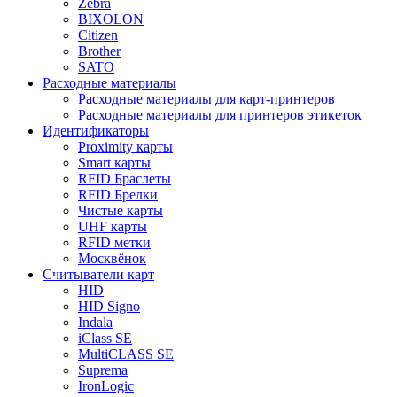
Zebra
BIXOLON
Citizen
Brother
SATO
Расходные материалы
Расходные материалы для карт-принтеров
Расходные материалы для принтеров этикеток
Идентификаторы
Proximity карты
Smart карты
RFID Браслеты
RFID Брелки
Чистые карты
UHF карты
RFID метки
Москвёнок
Считыватели карт
HID
HID Signo
Indala
iClass SE
MultiCLASS SE
Suprema
IronLogic