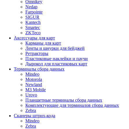
Omnikey
Nedap
Farpointe
SIGUR
Kantech
Smartec
ZKTeco
Аксессуары для карт
Карманы для карт
Ленты и шнурки для бейджей
Ретракторы
Пластиковые наклейки и паучи
Дырокол для пластиковых карт
Терминалы сбора данных
Mindeo
Motorola
Newland
M3 Mobile
Urovo
Планшетные терминалы сбора данных
Комплектующие для терминалов сбора данных
Zebra
Сканеры штрих-кода
Mindeo
Zebra