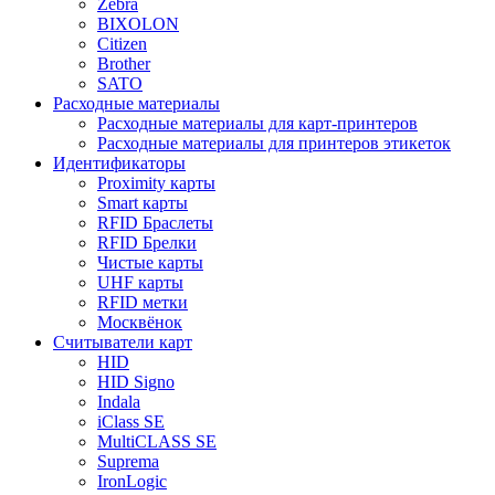
Zebra
BIXOLON
Citizen
Brother
SATO
Расходные материалы
Расходные материалы для карт-принтеров
Расходные материалы для принтеров этикеток
Идентификаторы
Proximity карты
Smart карты
RFID Браслеты
RFID Брелки
Чистые карты
UHF карты
RFID метки
Москвёнок
Считыватели карт
HID
HID Signo
Indala
iClass SE
MultiCLASS SE
Suprema
IronLogic