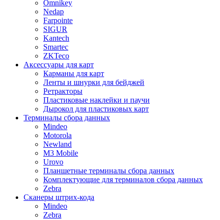
Omnikey
Nedap
Farpointe
SIGUR
Kantech
Smartec
ZKTeco
Аксессуары для карт
Карманы для карт
Ленты и шнурки для бейджей
Ретракторы
Пластиковые наклейки и паучи
Дырокол для пластиковых карт
Терминалы сбора данных
Mindeo
Motorola
Newland
M3 Mobile
Urovo
Планшетные терминалы сбора данных
Комплектующие для терминалов сбора данных
Zebra
Сканеры штрих-кода
Mindeo
Zebra