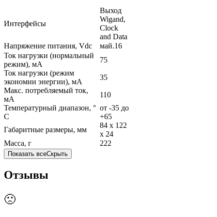
Выход
Wigand,
Интерфейсы
Clock
and Data
Напряжение питания, Vdc
май.16
Ток нагрузки (нормальный
75
режим), мА
Ток нагрузки (режим
35
экономии энергии), мА
Макс. потребляемый ток,
110
мА
Температурный диапазон, °
от -35 до
C
+65
84 x 122
Габаритные размеры, мм
x 24
Масса, г
222
Показать все
Скрыть
Отзывы
🙁