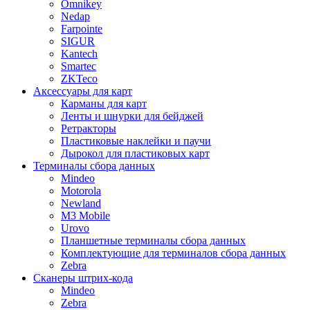
Omnikey
Nedap
Farpointe
SIGUR
Kantech
Smartec
ZKTeco
Аксессуары для карт
Карманы для карт
Ленты и шнурки для бейджей
Ретракторы
Пластиковые наклейки и паучи
Дырокол для пластиковых карт
Терминалы сбора данных
Mindeo
Motorola
Newland
M3 Mobile
Urovo
Планшетные терминалы сбора данных
Комплектующие для терминалов сбора данных
Zebra
Сканеры штрих-кода
Mindeo
Zebra