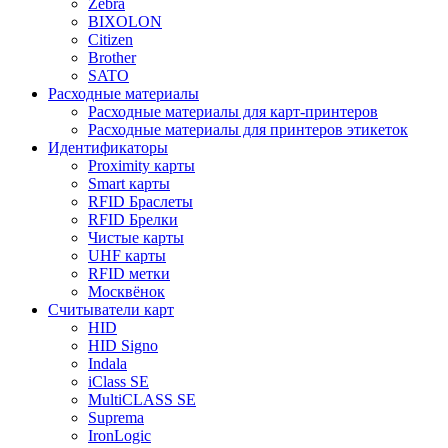
Zebra
BIXOLON
Citizen
Brother
SATO
Расходные материалы
Расходные материалы для карт-принтеров
Расходные материалы для принтеров этикеток
Идентификаторы
Proximity карты
Smart карты
RFID Браслеты
RFID Брелки
Чистые карты
UHF карты
RFID метки
Москвёнок
Считыватели карт
HID
HID Signo
Indala
iClass SE
MultiCLASS SE
Suprema
IronLogic