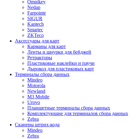
Omnikey
Nedap
Farpointe
SIGUR
Kantech
Smartec
ZKTeco
Аксессуары для карт
Карманы для карт
Ленты и шнурки для бейджей
Ретракторы
Пластиковые наклейки и паучи
Дырокол для пластиковых карт
Терминалы сбора данных
Mindeo
Motorola
Newland
M3 Mobile
Urovo
Планшетные терминалы сбора данных
Комплектующие для терминалов сбора данных
Zebra
Сканеры штрих-кода
Mindeo
Zebra