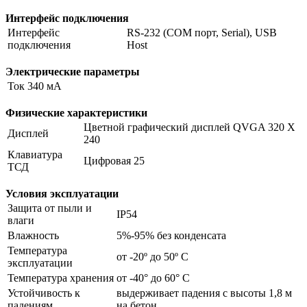
Интерфейс подключения
Интерфейс
RS-232 (COM порт, Serial), USB
подключения
Host
Электрические параметры
Ток
340 мА
Физические характеристики
Цветной графический дисплей QVGA 320 X
Дисплей
240
Клавиатура
Цифровая 25
ТСД
Условия эксплуатации
Защита от пыли и
IP54
влаги
Влажность
5%-95% без конденсата
Температура
от -20º до 50º C
эксплуатации
Температура хранения
от -40° до 60° С
Устойчивость к
выдерживает падения с высоты 1,8 м
падениям
на бетон