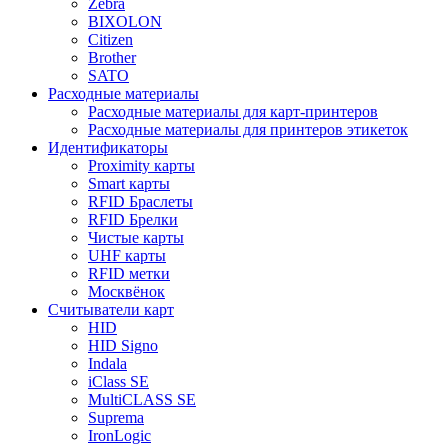
Zebra
BIXOLON
Citizen
Brother
SATO
Расходные материалы
Расходные материалы для карт-принтеров
Расходные материалы для принтеров этикеток
Идентификаторы
Proximity карты
Smart карты
RFID Браслеты
RFID Брелки
Чистые карты
UHF карты
RFID метки
Москвёнок
Считыватели карт
HID
HID Signo
Indala
iClass SE
MultiCLASS SE
Suprema
IronLogic