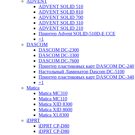
ADVENT
ADVENT SOLID 510
ADVENT SOLID 810
ADVENT SOLID 700
ADVENT SOLID 310
ADVENT SOLID 210
Принтер Advent SOLID-510D-E CCE
+1
DASCOM
DASCOM DC-2300
DASCOM DC-3300
DASCOM DC-7600
Принтер пластиковых карт DASCOM DC-240
Настольный Ламинатор Dascom DC-5100
Принтер пластиковых карт DASCOM DC-340
+1
Matica
Matica MC310
Matica MC110
Matica XID 8300
Matica XID 8600
Matica XL8300
iDPRT
iDPRT CP-D80
iDPRT CP-D80