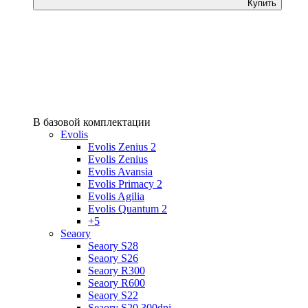
Купить
В базовой комплектации
Evolis
Evolis Zenius 2
Evolis Zenius
Evolis Avansia
Evolis Primacy 2
Evolis Agilia
Evolis Quantum 2
+5
Seaory
Seaory S28
Seaory S26
Seaory R300
Seaory R600
Seaory S22
Seaory S20 300dpi