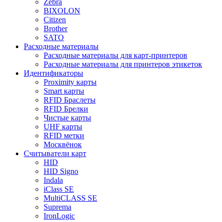
Zebra
BIXOLON
Citizen
Brother
SATO
Расходные материалы
Расходные материалы для карт-принтеров
Расходные материалы для принтеров этикеток
Идентификаторы
Proximity карты
Smart карты
RFID Браслеты
RFID Брелки
Чистые карты
UHF карты
RFID метки
Москвёнок
Считыватели карт
HID
HID Signo
Indala
iClass SE
MultiCLASS SE
Suprema
IronLogic