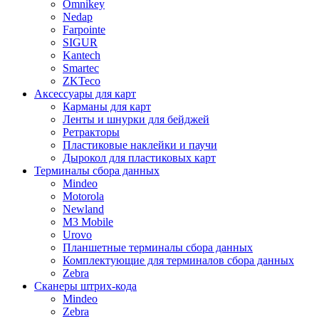
Omnikey
Nedap
Farpointe
SIGUR
Kantech
Smartec
ZKTeco
Аксессуары для карт
Карманы для карт
Ленты и шнурки для бейджей
Ретракторы
Пластиковые наклейки и паучи
Дырокол для пластиковых карт
Терминалы сбора данных
Mindeo
Motorola
Newland
M3 Mobile
Urovo
Планшетные терминалы сбора данных
Комплектующие для терминалов сбора данных
Zebra
Сканеры штрих-кода
Mindeo
Zebra