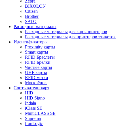
Zebra
BIXOLON
Citizen
Brother
SATO
Расходные материалы
Расходные материалы для карт-принтеров
Расходные материалы для принтеров этикеток
Идентификаторы
Proximity карты
Smart карты
RFID Браслеты
RFID Брелки
Чистые карты
UHF карты
RFID метки
Москвёнок
Считыватели карт
HID
HID Signo
Indala
iClass SE
MultiCLASS SE
Suprema
IronLogic