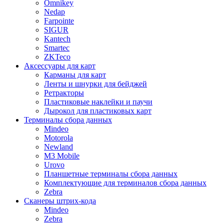
Omnikey
Nedap
Farpointe
SIGUR
Kantech
Smartec
ZKTeco
Аксессуары для карт
Карманы для карт
Ленты и шнурки для бейджей
Ретракторы
Пластиковые наклейки и паучи
Дырокол для пластиковых карт
Терминалы сбора данных
Mindeo
Motorola
Newland
M3 Mobile
Urovo
Планшетные терминалы сбора данных
Комплектующие для терминалов сбора данных
Zebra
Сканеры штрих-кода
Mindeo
Zebra