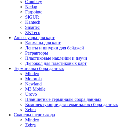
Omnikey
Nedap
Farpointe
SIGUR
Kantech
Smartec
ZKTeco
Аксессуары для карт
Карманы для карт
Ленты и шнурки для бейджей
Ретракторы
Пластиковые наклейки и паучи
Дырокол для пластиковых карт
Терминалы сбора данных
Mindeo
Motorola
Newland
M3 Mobile
Urovo
Планшетные терминалы сбора данных
Комплектующие для терминалов сбора данных
Zebra
Сканеры штрих-кода
Mindeo
Zebra