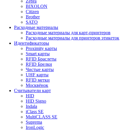
Zebra
BIXOLON
Citizen
Brother
SATO
Расходные материалы
Расходные материалы для карт-принтеров
Расходные материалы для принтеров этикеток
Идентификаторы
Proximity карты
Smart карты
RFID Браслеты
RFID Брелки
Чистые карты
UHF карты
RFID метки
Москвёнок
Считыватели карт
HID
HID Signo
Indala
iClass SE
MultiCLASS SE
Suprema
IronLogic