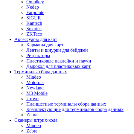
Omnikey
Nedap
Farpointe
SIGUR
Kantech
Smartec
ZKTeco
Аксессуары для карт
Карманы для карт
Ленты и шнурки для бейджей
Ретракторы
Пластиковые наклейки и паучи
Дырокол для пластиковых карт
Терминалы сбора данных
Mindeo
Motorola
Newland
M3 Mobile
Urovo
Планшетные терминалы сбора данных
Комплектующие для терминалов сбора данных
Zebra
Сканеры штрих-кода
Mindeo
Zebra