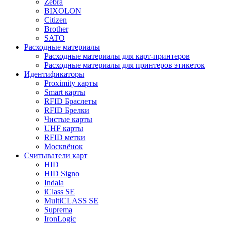
Zebra
BIXOLON
Citizen
Brother
SATO
Расходные материалы
Расходные материалы для карт-принтеров
Расходные материалы для принтеров этикеток
Идентификаторы
Proximity карты
Smart карты
RFID Браслеты
RFID Брелки
Чистые карты
UHF карты
RFID метки
Москвёнок
Считыватели карт
HID
HID Signo
Indala
iClass SE
MultiCLASS SE
Suprema
IronLogic