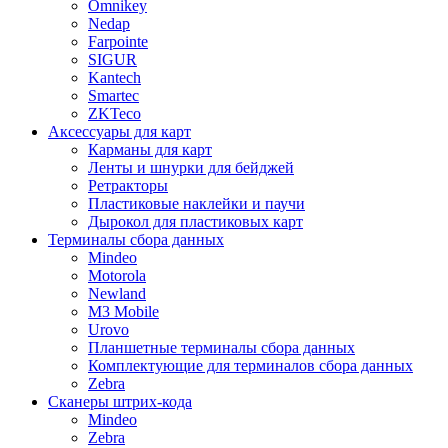
Omnikey
Nedap
Farpointe
SIGUR
Kantech
Smartec
ZKTeco
Аксессуары для карт
Карманы для карт
Ленты и шнурки для бейджей
Ретракторы
Пластиковые наклейки и паучи
Дырокол для пластиковых карт
Терминалы сбора данных
Mindeo
Motorola
Newland
M3 Mobile
Urovo
Планшетные терминалы сбора данных
Комплектующие для терминалов сбора данных
Zebra
Сканеры штрих-кода
Mindeo
Zebra