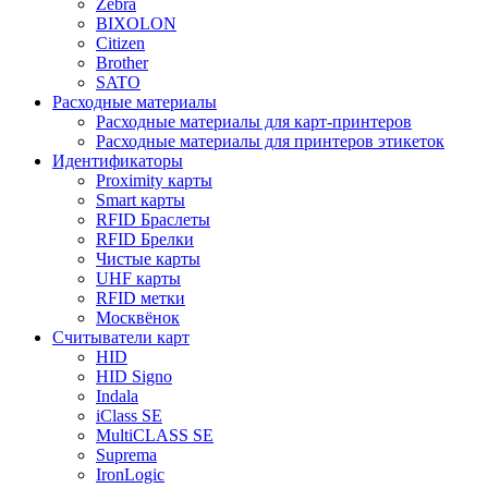
Zebra
BIXOLON
Citizen
Brother
SATO
Расходные материалы
Расходные материалы для карт-принтеров
Расходные материалы для принтеров этикеток
Идентификаторы
Proximity карты
Smart карты
RFID Браслеты
RFID Брелки
Чистые карты
UHF карты
RFID метки
Москвёнок
Считыватели карт
HID
HID Signo
Indala
iClass SE
MultiCLASS SE
Suprema
IronLogic