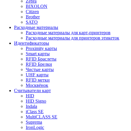
Zebra
BIXOLON
Citizen
Brother
SATO
Расходные материалы
Расходные материалы для карт-принтеров
Расходные материалы для принтеров этикеток
Идентификаторы
Proximity карты
Smart карты
RFID Браслеты
RFID Брелки
Чистые карты
UHF карты
RFID метки
Москвёнок
Считыватели карт
HID
HID Signo
Indala
iClass SE
MultiCLASS SE
Suprema
IronLogic