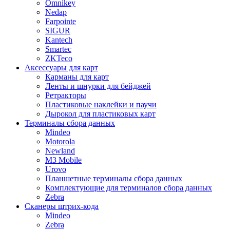
Omnikey
Nedap
Farpointe
SIGUR
Kantech
Smartec
ZKTeco
Аксессуары для карт
Карманы для карт
Ленты и шнурки для бейджей
Ретракторы
Пластиковые наклейки и паучи
Дырокол для пластиковых карт
Терминалы сбора данных
Mindeo
Motorola
Newland
M3 Mobile
Urovo
Планшетные терминалы сбора данных
Комплектующие для терминалов сбора данных
Zebra
Сканеры штрих-кода
Mindeo
Zebra