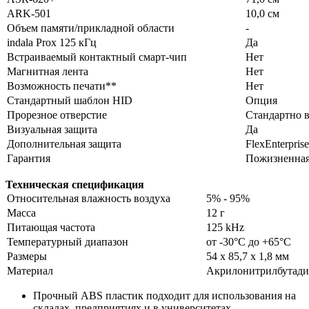
ARK-501
10,0 см
Объем памяти/прикладной области
-
indala Prox 125 кГц
Да
Встраиваемый контактный смарт-чип
Нет
Магнитная лента
Нет
Возможность печати**
Нет
Стандартный шаблон HID
Опция
Прорезное отверстие
Стандартно 
Визуальная защита
Да
Дополнительная защита
FlexEnterprise
Гарантия
Пожизненна
Техническая спецификация
Относительная влажность воздуха
5% - 95%
Масса
12 г
Питающая частота
125 kHz
Температурный диапазон
от -30°С до +65°С
Размеры
54 х 85,7 х 1,8 мм
Материал
Акрилонитрилбутади
Прочный ABS пластик подходит для использования на
складах, предприятиях и в университетах.